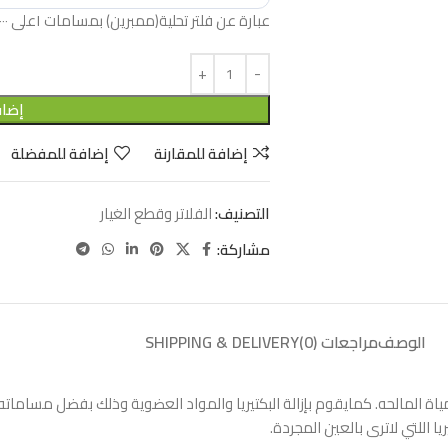
عبارة عن فلتر تحلية(ممبرين) بمسامات ١على ١٠٠٠ مايكرون يعمل على فصل المياة المالحه
إضاف
إضافة للمقارنة
إضافة للمفضلة
التصنيف:
الفلاتر وقطع الغيار
مشاركة:
الوصف
مراجعات (0)
SHIPPING & DELIVERY
١على ١٠٠٠ مايكرون يعمل على فصل المياة المالحه. كمايقوم بإزالة البكتيريا والمواد العضوية وذلك 