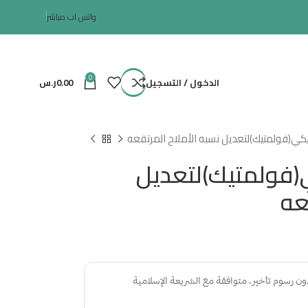
الاتصال المباشر
واتس اب مباشر
0
الدخول / التسجيل
0.00
ر.س
كي(فولمتيك)لتعديل نسبه الأملاح المرتفعه
(فولمتيك)لتعديل
عه