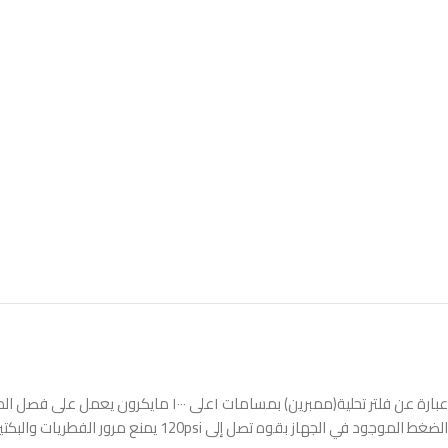
عبارة عن فلتر تحلية(ممبرين) بمسامات 
الضغط الموجود في الجهاز بقوه تصل إلى 120psi يمنع مرور الفطريات والبكتيريا اللتي لاترى بالعين المجردة.