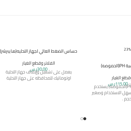
حساس الضغط العالي لجهاز التحليه(هايبرشر)
الفلاتر وقطع الغيار
موضه)
30.00
ر.س
يعمل على تشغيل وإيقاف جهاز التحلية
وقطع الغيار
اوتوماتيك للمحافظه على جهاز التحلية
115.00
ر.س
س
جهاز قياس نسبة PH(الحموضه) يستخدم
 سهل الاستخدام وصغير
حجم .