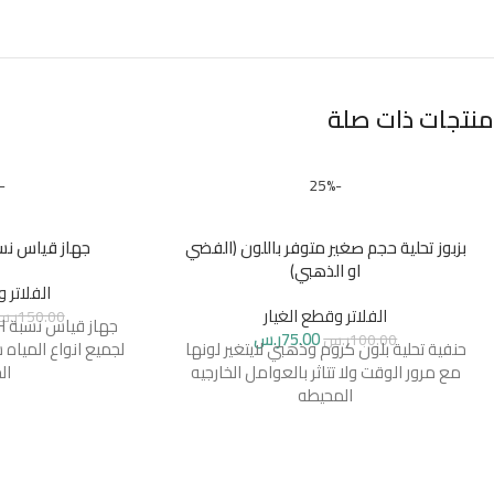
منتجات ذات صلة
-23%
-25%
بزبوز تحلية حجم صغير متوفر باللون (الفضي
جهاز قياس نسبة PH(الح
او الذهبي)
الفلاتر 
الفلاتر وقطع الغيار
150.00
ر.
75.00
ر.س
100.00
ر.س
حنفية تحلية بلون كروم وذهبي لايتغير لونها
لجميع انواع المياه
مع مرور الوقت ولا تتاثر بالعوامل الخارجيه
ال
المحيطه