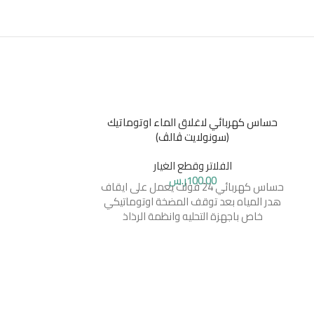
حساس كهربائي لاغلاق الماء اوتوماتيك
(سونولايت ڤالڤ)
غيارات فلتر منزل
الفلاتر وقطع الغيار
100.00
ر.س
حساس كهربائي 24 فولت يعمل على ايقاف
الفلا
هدر المياه بعد توقف المضخة اوتوماتيكي
خاص باجهزة التحليه وانظمة الرذاذ
385.00
فلتر قطن + فلتر 
+ معالج امل