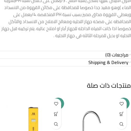
اللون الابيض عليها بشكل يشبه الملح . 3/يعمل على خفض نسبة PH(قلوية
الماء )وهو مفيد جدا خصوصا للمحافظة على مكائن القهوة من الانسداد
ويعطي القهوة مذاق مميز بسبب نسبة PH المنخفضه. 4/يعمل على
المحافظه على مضخه جهاز التحليه ومعالج الاملاح من الانسداد والتآكل
خصوصا اذا كانت المياه الداخله للجهاز آبار او املاح عاليه. يتم تركيبه قبل جهاز
التحليه او بديل للمرحله الثالثه في جهاز التحليه .
مراجعات (0)
Shipping & Delivery
منتجات ذات صلة
-23%
-18%