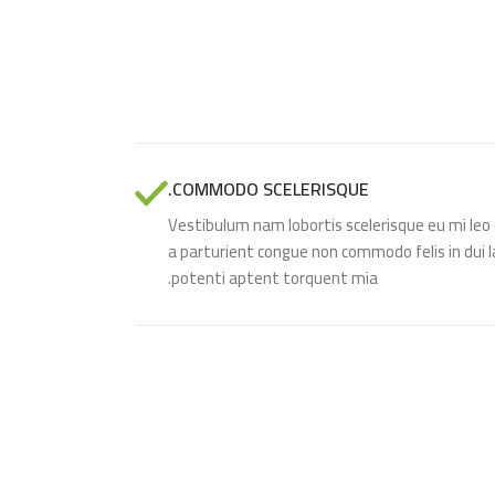
COMMODO SCELERISQUE.
Vestibulum nam lobortis scelerisque eu mi leo 
a parturient congue non commodo felis in dui l
potenti aptent torquent mia.