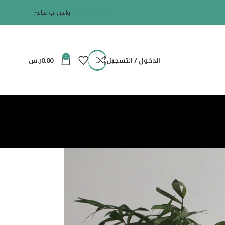
الاتصال المباشر
واتس اب مباشر
0
الدخول / التسجيل
0.00
ر.س