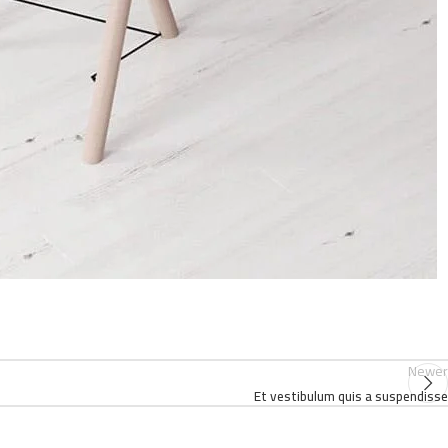
Newer
Et vestibulum quis a suspendisse